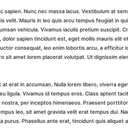
unc sapien. Nunc nec massa lacus. Vestibulum at sem 
is velit. Mauris in leo quis arcu tempus feugiat in qu
msan vehicula. Vivamus iaculis pretium suscipit. Cra
dolor sapien tincidunt est, eget mollis mauris elit et
 auctor consequat, leo enim lobortis arcu, a efficitur 
ro sit amet lorem placerat volutpat. Ut dignissim el
t erat in accumsan. Nulla lorem libero, viverra ege
u ligula. Vivamus id tempus eros. Class aptent taciti
nostra, per inceptos himenaeos. Praesent porttitor, 
tempus leo, sit amet gravida velit erat tempus dui. N
a purus. Phasellus ante erat, tincidunt quis aliquet a