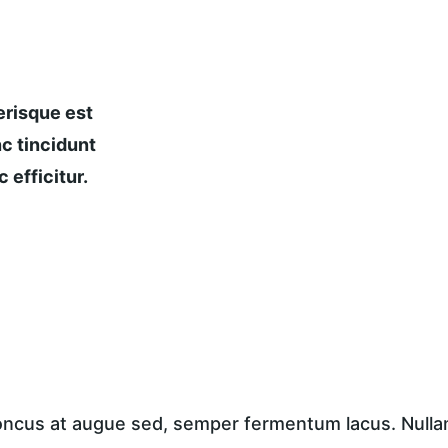
risque est 
c tincidunt 
 efficitur.
honcus at augue sed, semper fermentum lacus. Nullam 