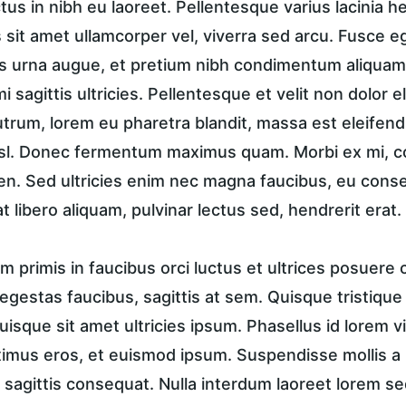
ctus in nibh eu laoreet. Pellentesque varius lacinia h
sit amet ullamcorper vel, viverra sed arcu. Fusce ege
 urna augue, et pretium nibh condimentum aliquam.
i sagittis ultricies. Pellentesque et velit non dolor
trum, lorem eu pharetra blandit, massa est eleifend
isl. Donec fermentum maximus quam. Morbi ex mi, c
en. Sed ultricies enim nec magna faucibus, eu conse
t libero aliquam, pulvinar lectus sed, hendrerit erat.
 primis in faucibus orci luctus et ultrices posuere c
in egestas faucibus, sagittis at sem. Quisque tristique
uisque sit amet ultricies ipsum. Phasellus id lorem vi
ximus eros, et euismod ipsum. Suspendisse mollis a n
 sagittis consequat. Nulla interdum laoreet lorem se