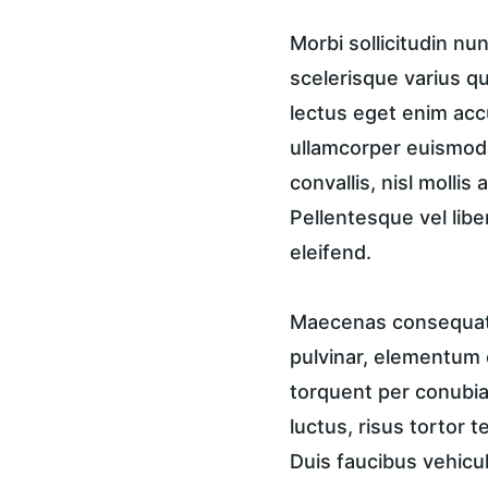
Morbi sollicitudin n
scelerisque varius qu
lectus eget enim accu
ullamcorper euismod, 
convallis, nisl mollis
Pellentesque vel libe
eleifend.
Maecenas consequat a
pulvinar, elementum e
torquent per conubia 
luctus, risus tortor 
Duis faucibus vehicul