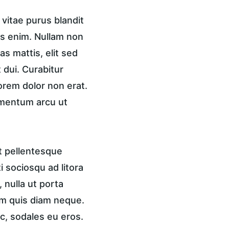
vitae purus blandit 
is enim. Nullam non 
s mattis, elit sed 
 dui. Curabitur 
lorem dolor non erat. 
ementum arcu ut 
t pellentesque 
 sociosqu ad litora 
nulla ut porta 
am quis diam neque. 
c, sodales eu eros. 