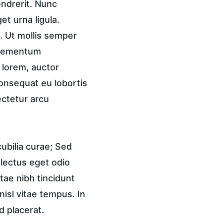
endrerit. Nunc 
t urna ligula. 
 Ut mollis semper 
 elementum 
 lorem, auctor 
onsequat eu lobortis 
ctetur arcu 
ubilia curae; Sed 
 lectus eget odio 
tae nibh tincidunt 
isl vitae tempus. In 
d placerat.