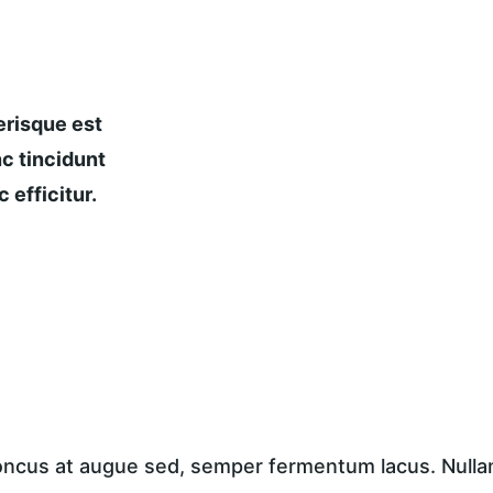
risque est 
c tincidunt 
 efficitur.
honcus at augue sed, semper fermentum lacus. Nullam 