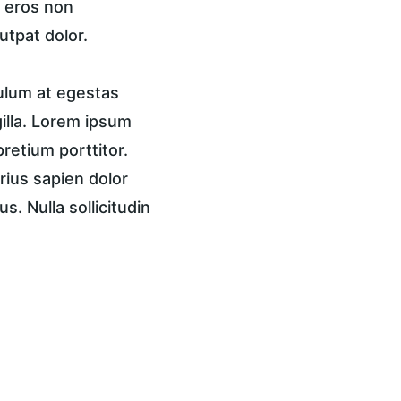
, eros non 
utpat dolor.
ulum at egestas 
gilla. Lorem ipsum 
pretium porttitor. 
rius sapien dolor 
. Nulla sollicitudin 