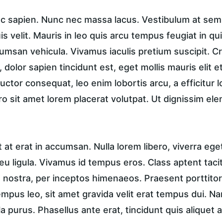
unc sapien. Nunc nec massa lacus. Vestibulum at sem 
is velit. Mauris in leo quis arcu tempus feugiat in qu
msan vehicula. Vivamus iaculis pretium suscipit. Cra
dolor sapien tincidunt est, eget mollis mauris elit et
 auctor consequat, leo enim lobortis arcu, a efficitur 
ro sit amet lorem placerat volutpat. Ut dignissim el
t erat in accumsan. Nulla lorem libero, viverra ege
u ligula. Vivamus id tempus eros. Class aptent taciti
nostra, per inceptos himenaeos. Praesent porttitor, 
tempus leo, sit amet gravida velit erat tempus dui. N
a purus. Phasellus ante erat, tincidunt quis aliquet a