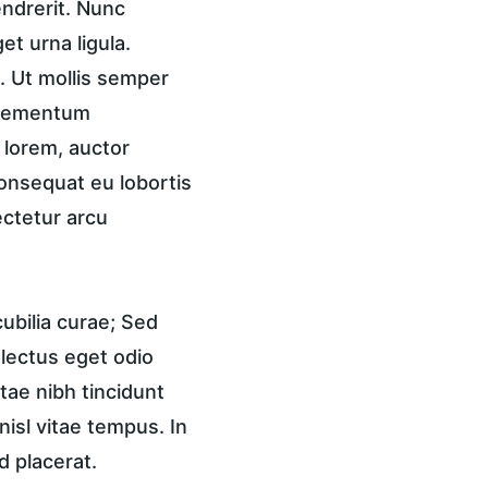
endrerit. Nunc 
t urna ligula. 
 Ut mollis semper 
 elementum 
 lorem, auctor 
onsequat eu lobortis 
ctetur arcu 
ubilia curae; Sed 
 lectus eget odio 
tae nibh tincidunt 
isl vitae tempus. In 
d placerat.