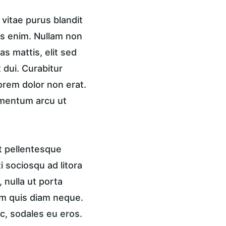
vitae purus blandit 
is enim. Nullam non 
s mattis, elit sed 
 dui. Curabitur 
lorem dolor non erat. 
ementum arcu ut 
t pellentesque 
 sociosqu ad litora 
nulla ut porta 
am quis diam neque. 
c, sodales eu eros. 