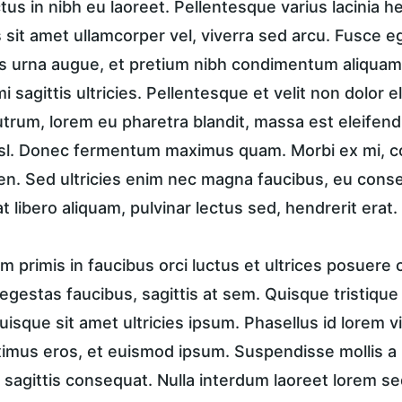
ctus in nibh eu laoreet. Pellentesque varius lacinia h
sit amet ullamcorper vel, viverra sed arcu. Fusce ege
 urna augue, et pretium nibh condimentum aliquam.
i sagittis ultricies. Pellentesque et velit non dolor
trum, lorem eu pharetra blandit, massa est eleifend
isl. Donec fermentum maximus quam. Morbi ex mi, c
en. Sed ultricies enim nec magna faucibus, eu conse
t libero aliquam, pulvinar lectus sed, hendrerit erat.
 primis in faucibus orci luctus et ultrices posuere c
in egestas faucibus, sagittis at sem. Quisque tristique
uisque sit amet ultricies ipsum. Phasellus id lorem vi
ximus eros, et euismod ipsum. Suspendisse mollis a n
 sagittis consequat. Nulla interdum laoreet lorem se