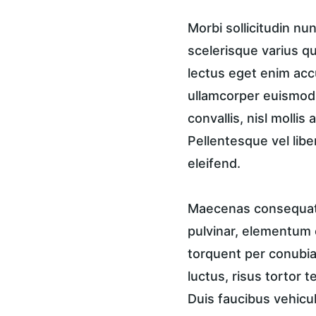
Morbi sollicitudin n
scelerisque varius qu
lectus eget enim accu
ullamcorper euismod, 
convallis, nisl mollis
Pellentesque vel libe
eleifend.
Maecenas consequat a
pulvinar, elementum e
torquent per conubia 
luctus, risus tortor 
Duis faucibus vehicul